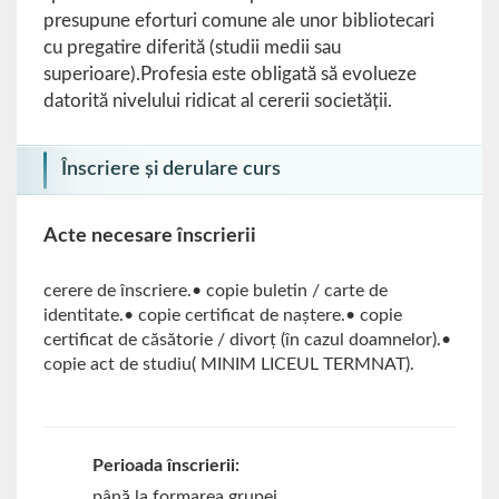
presupune eforturi comune ale unor bibliotecari
cu pregatire diferită (studii medii sau
superioare).Profesia este obligată să evolueze
datorită nivelului ridicat al cererii societăţii.
Înscriere și derulare curs
Acte necesare înscrierii
cerere de înscriere.• copie buletin / carte de
identitate.• copie certificat de naştere.• copie
certificat de căsătorie / divorţ (în cazul doamnelor).•
copie act de studiu( MINIM LICEUL TERMNAT).
Perioada înscrierii:
până la formarea grupei