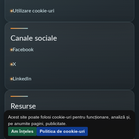
Utilizare cookie-uri
Canale sociale
Facebook
X
LinkedIn
Resurse
Acest site poate folosi cookie-uri pentru funcționare, analiză și,
Link-uri utile
pe anumite pagini, publicitate.
Am înțeles
Politica de cookie-uri
Întrebări frecvente