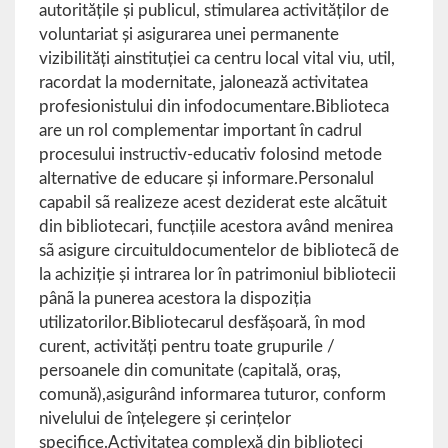
autorităţile şi publicul, stimularea activităţilor de
voluntariat şi asigurarea unei permanente
vizibilităţi ainstituţiei ca centru local vital viu, util,
racordat la modernitate, jalonează activitatea
profesionistului din infodocumentare.Biblioteca
are un rol complementar important în cadrul
procesului instructiv-educativ folosind metode
alternative de educare şi informare.Personalul
capabil sã realizeze acest deziderat este alcãtuit
din bibliotecari, funcţiile acestora având menirea
sã asigure circuituldocumentelor de bibliotecã de
la achiziţie şi intrarea lor în patrimoniul bibliotecii
pânã la punerea acestora la dispoziţia
utilizatorilor.Bibliotecarul desfăşoară, în mod
curent, activităţi pentru toate grupurile /
persoanele din comunitate (capitală, oraş,
comună),asigurând informarea tuturor, conform
nivelului de înţelegere şi cerinţelor
specifice.Activitatea complexă din biblioteci